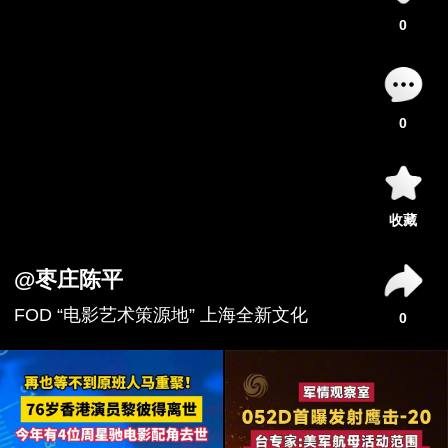
0
0
收藏
@
枣庄陈平
FOD “电影艺术策源地” 上海全新文化
0