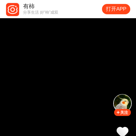
有柿
打开APP
分享生活 好“柿”成双
0
点赞
0
转发
关注