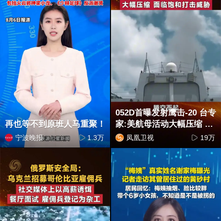
052D首曝发射鹰击-20 台专
再也等不到原班人马重聚！
家:美航母活动大幅压缩 面
临饱和打击
宁波晚报
1.3万
凤凰卫视
19万